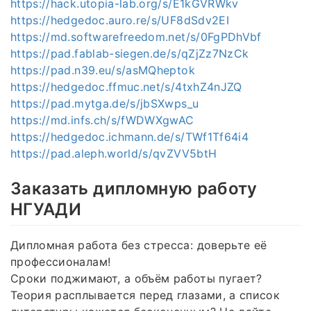
https://hack.utopia-lab.org/s/E1kGVRWkv
https://hedgedoc.auro.re/s/UF8dSdv2EI
https://md.softwarefreedom.net/s/0FgPDhVbf
https://pad.fablab-siegen.de/s/qZjZz7NzCk
https://pad.n39.eu/s/asMQheptok
https://hedgedoc.ffmuc.net/s/4txhZ4nJZQ
https://pad.mytga.de/s/jbSXwps_u
https://md.infs.ch/s/fWDWXgwAC
https://hedgedoc.ichmann.de/s/TWf1Tf64i4
https://pad.aleph.world/s/qvZVV5btH
Заказать дипломную работу
НГУАДИ
Дипломная работа без стресса: доверьте её
профессионалам!
Сроки поджимают, а объём работы пугает?
Теория расплывается перед глазами, а список