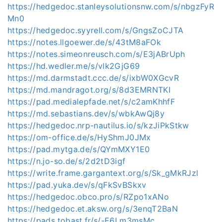
https://hedgedoc.stanleysolutionsnw.com/s/nbgzFyR
Mn0
https://hedgedoc.syyrell.com/s/GngsZoCJTA
https://notes.llgoewer.de/s/43tM8aFOk
https://notes.simeonreusch.com/s/E3jABrUph
https://hd.wedler.me/s/vlk2GjG69
https://md.darmstadt.ccc.de/s/ixbW0XGcvR
https://md.mandragot.org/s/8d3EMRNTKI
https://pad.medialepfade.net/s/c2amKhhfF
https://md.sebastians.dev/s/wbkAwQj8y
https://hedgedoc.nrp-nautilus.io/s/kzJiPkStkw
https://om-office.de/s/HyShmJ0JMx
https://pad.mytga.de/s/QYmMXY1E0
https://n.jo-so.de/s/2d2tD3igf
https://write.frame.gargantext.org/s/Sk_gMkRJzl
https://pad.yuka.dev/s/qFkSvBSkxv
https://hedgedoc.obco.pro/s/RZpo1xANo
https://hedgedoc.et.aksw.org/s/3enqT2BaN
https://pads.tobast.fr/s/-E6Lm3msMc