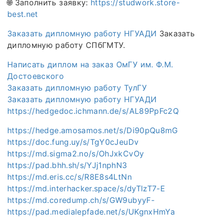
🌐 Заполнить заявку:
https://studwork.store-
best.net
Заказать дипломную работу НГУАДИ
Заказать
дипломную работу СПбГМТУ.
Написать диплом на заказ ОмГУ им. Ф.М.
Достоевского
Заказать дипломную работу ТулГУ
Заказать дипломную работу НГУАДИ
https://hedgedoc.ichmann.de/s/AL89PpFc2Q
https://hedge.amosamos.net/s/Di90pQu8mG
https://doc.fung.uy/s/TgY0cJeuDv
https://md.sigma2.no/s/OhJxkCvOy
https://pad.bhh.sh/s/YJj1nphN3
https://md.eris.cc/s/R8E8s4LtNn
https://md.interhacker.space/s/dyTlzT7-E
https://md.coredump.ch/s/GW9ubyyF-
https://pad.medialepfade.net/s/UKgnxHmYa