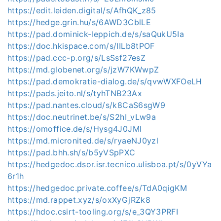
https://edit.leiden.digital/s/AfhQK_z85
https://hedge.grin.hu/s/6AWD3CblLE
https://pad.dominick-leppich.de/s/saQukU5Ia
https://doc.hkispace.com/s/IILb8tPOF
https://pad.ccc-p.org/s/LsSsf27esZ
https://md.globenet.org/s/jzW7KWwpZ
https://pad.demokratie-dialog.de/s/qvwWXFOeLH
https://pads.jeito.nl/s/tyhTNB23Ax
https://pad.nantes.cloud/s/k8CaS6sgW9
https://doc.neutrinet.be/s/S2hI_vLw9a
https://omoffice.de/s/Hysg4J0JMl
https://md.micronited.de/s/ryaeNJ0yzl
https://pad.bhh.sh/s/b5yVSpPXC
https://hedgedoc.dsor.isr.tecnico.ulisboa.pt/s/0yVYa
6r1h
https://hedgedoc.private.coffee/s/TdA0qigKM
https://md.rappet.xyz/s/oxXyGjRZk8
https://hdoc.csirt-tooling.org/s/e_3QY3PRFI