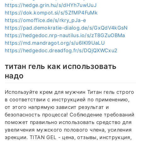
https://hedge.grin.hu/s/dHYh7uwUuJ
https://dok.kompot.si/s/5ZfMP4FuMk
https://omoffice.de/s/rkry_pJa-e
https://pad.demokratie-dialog.de/s/GxQdV4kGsN
https://hedgedoc.nrp-nautilus.io/s/zT8GZuOBMa
https://md.mandragot.org/s/u6IKI9UaLU
https://hedgedoc.dreadfog.fr/s/DQjQXWCxu2
титан гель как использовать
надо
Используйте крем для мужчин Титан гель строго
в соответствии с инструкцией по применению,
от этого напрямую зависит результат и
безопасность процесса! Соблюдение требований
поможет правильно использовать средство для
увеличения мужского полового члена, усиления
эрекции. TITAN GEL - цена, отзывы, инструкция,