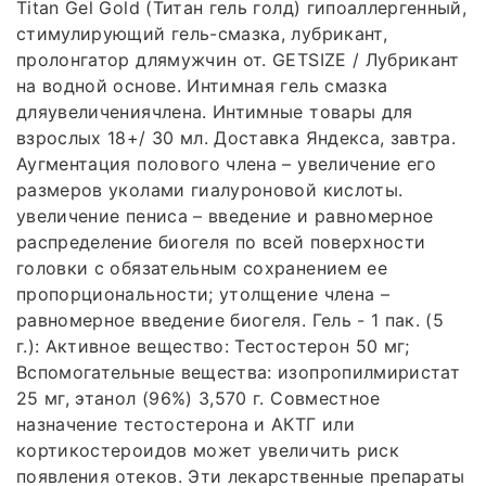
Titan Gel Gold (Титан гель голд) гипоаллергенный,
стимулирующий гель-смазка, лубрикант,
пролонгатор длямужчин от. GETSIZE / Лубрикант
на водной основе. Интимная гель смазка
дляувеличениячлена. Интимные товары для
взрослых 18+/ 30 мл. Доставка Яндекса, завтра.
Аугментация полового члена – увеличение его
размеров уколами гиалуроновой кислоты.
увеличение пениса – введение и равномерное
распределение биогеля по всей поверхности
головки с обязательным сохранением ее
пропорциональности; утолщение члена –
равномерное введение биогеля. Гель - 1 пак. (5
г.): Активное вещество: Тестостерон 50 мг;
Вспомогательные вещества: изопропилмиристат
25 мг, этанол (96%) 3,570 г. Совместное
назначение тестостерона и АКТГ или
кортикостероидов может увеличить риск
появления отеков. Эти лекарственные препараты