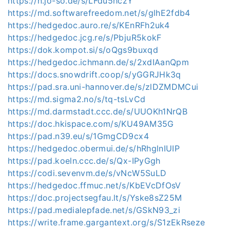
https://n.jo-so.de/s/LFdu5hczY
https://md.softwarefreedom.net/s/glhE2fdb4
https://hedgedoc.auro.re/s/KEnRFh2uk4
https://hedgedoc.jcg.re/s/PbjuR5kokF
https://dok.kompot.si/s/oQgs9buxqd
https://hedgedoc.ichmann.de/s/2xdIAanQpm
https://docs.snowdrift.coop/s/yGGRJHk3q
https://pad.sra.uni-hannover.de/s/zlDZMDMCui
https://md.sigma2.no/s/tq-tsLvCd
https://md.darmstadt.ccc.de/s/UUOKh1NrQB
https://doc.hkispace.com/s/KU49AM35G
https://pad.n39.eu/s/1GmgCD9cx4
https://hedgedoc.obermui.de/s/hRhglnIUIP
https://pad.koeln.ccc.de/s/Qx-IPyGgh
https://codi.sevenvm.de/s/vNcW5SuLD
https://hedgedoc.ffmuc.net/s/KbEVcDfOsV
https://doc.projectsegfau.lt/s/Yske8sZ25M
https://pad.medialepfade.net/s/GSkN93_zi
https://write.frame.gargantext.org/s/S1zEkRseze