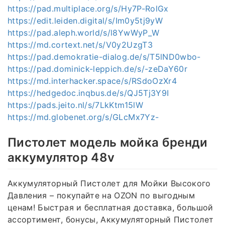
https://pad.multiplace.org/s/Hy7P-RolGx
https://edit.leiden.digital/s/Im0y5tj9yW
https://pad.aleph.world/s/l8YwWyP_W
https://md.cortext.net/s/V0y2UzgT3
https://pad.demokratie-dialog.de/s/T5lND0wbo-
https://pad.dominick-leppich.de/s/-zeDaY60r
https://md.interhacker.space/s/RSdoOzXr4
https://hedgedoc.inqbus.de/s/QJ5Tj3Y9I
https://pads.jeito.nl/s/7LkKtm15lW
https://md.globenet.org/s/GLcMx7Yz-
Пистолет модель мойка бренди
аккумулятор 48v
Аккумуляторный Пистолет для Мойки Высокого
Давления – покупайте на OZON по выгодным
ценам! Быстрая и бесплатная доставка, большой
ассортимент, бонусы, Аккумуляторный Пистолет