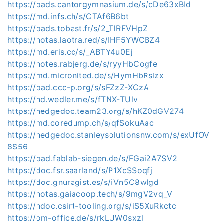
https://pads.cantorgymnasium.de/s/cDe63xBld
https://md.infs.ch/s/CTAf6B6bt
https://pads.tobast.fr/s/2_TlRFVHpZ
https://notas.laotra.red/s/IHF5YWCBZ4
https://md.eris.cc/s/_ABTY4u0Ej
https://notes.rabjerg.de/s/ryyHbCogfe
https://md.micronited.de/s/HymHbRslzx
https://pad.ccc-p.org/s/sFZzZ-XCzA
https://hd.wedler.me/s/fTNX-TUlv
https://hedgedoc.team23.org/s/hKZ0dGV274
https://md.coredump.ch/s/qfSokuAac
https://hedgedoc.stanleysolutionsnw.com/s/exUfOV
8S56
https://pad.fablab-siegen.de/s/FGai2A7SV2
https://doc.fsr.saarland/s/P1XcSSoqfj
https://doc.gnuragist.es/s/iVn5C8wIgd
https://notas.gaiacoop.tech/s/9mgV2vq_V
https://hdoc.csirt-tooling.org/s/iS5XuRkctc
https://om-office.de/s/rkLUW0sxzl