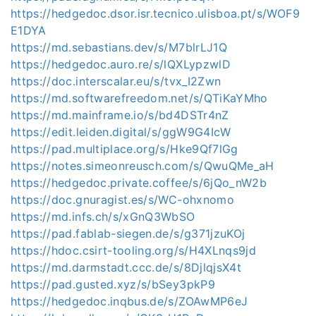
https://hedgedoc.dsor.isr.tecnico.ulisboa.pt/s/WOF9
E1DYA
https://md.sebastians.dev/s/M7blrLJ1Q
https://hedgedoc.auro.re/s/lQXLypzwlD
https://doc.interscalar.eu/s/tvx_I2Zwn
https://md.softwarefreedom.net/s/QTiKaYMho
https://md.mainframe.io/s/bd4DSTr4nZ
https://edit.leiden.digital/s/ggW9G4IcW
https://pad.multiplace.org/s/Hke9Qf7lGg
https://notes.simeonreusch.com/s/QwuQMe_aH
https://hedgedoc.private.coffee/s/6jQo_nW2b
https://doc.gnuragist.es/s/WC-ohxnomo
https://md.infs.ch/s/xGnQ3WbSO
https://pad.fablab-siegen.de/s/g371jzuKOj
https://hdoc.csirt-tooling.org/s/H4XLnqs9jd
https://md.darmstadt.ccc.de/s/8DjlqjsX4t
https://pad.gusted.xyz/s/bSey3pkP9
https://hedgedoc.inqbus.de/s/ZOAwMP6eJ