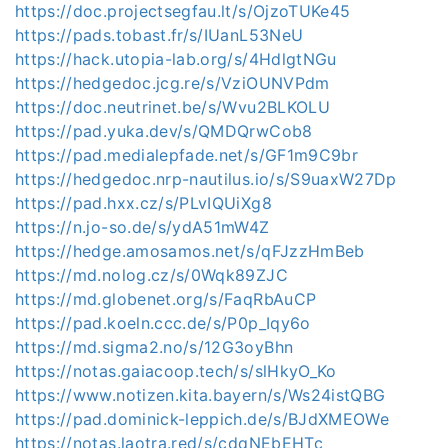
https://doc.projectsegfau.lt/s/OjzoTUKe45
https://pads.tobast.fr/s/IUanL53NeU
https://hack.utopia-lab.org/s/4HdlgtNGu
https://hedgedoc.jcg.re/s/VziOUNVPdm
https://doc.neutrinet.be/s/Wvu2BLKOLU
https://pad.yuka.dev/s/QMDQrwCob8
https://pad.medialepfade.net/s/GF1m9C9br
https://hedgedoc.nrp-nautilus.io/s/S9uaxW27Dp
https://pad.hxx.cz/s/PLvIQUiXg8
https://n.jo-so.de/s/ydA51mW4Z
https://hedge.amosamos.net/s/qFJzzHmBeb
https://md.nolog.cz/s/0Wqk89ZJC
https://md.globenet.org/s/FaqRbAuCP
https://pad.koeln.ccc.de/s/P0p_Iqy6o
https://md.sigma2.no/s/12G3oyBhn
https://notas.gaiacoop.tech/s/slHkyO_Ko
https://www.notizen.kita.bayern/s/Ws24istQBG
https://pad.dominick-leppich.de/s/BJdXMEOWe
https://notas.laotra.red/s/cdqNEbEHTc