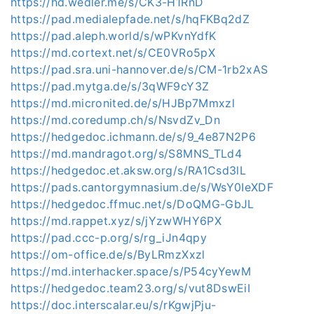
https://hd.wedler.me/s/CK3-H1RnD
https://pad.medialepfade.net/s/hqFKBq2dZ
https://pad.aleph.world/s/wPKvnYdfK
https://md.cortext.net/s/CE0VRo5pX
https://pad.sra.uni-hannover.de/s/CM-1rb2xAS
https://pad.mytga.de/s/3qWF9cY3Z
https://md.micronited.de/s/HJBp7Mmxzl
https://md.coredump.ch/s/NsvdZv_Dn
https://hedgedoc.ichmann.de/s/9_4e87N2P6
https://md.mandragot.org/s/S8MNS_TLd4
https://hedgedoc.et.aksw.org/s/RA1Csd3lL
https://pads.cantorgymnasium.de/s/WsY0IeXDF
https://hedgedoc.ffmuc.net/s/DoQMG-GbJL
https://md.rappet.xyz/s/jYzwWHY6PX
https://pad.ccc-p.org/s/rg_iJn4qpy
https://om-office.de/s/ByLRmzXxzl
https://md.interhacker.space/s/P54cyYewM
https://hedgedoc.team23.org/s/vut8DswEiI
https://doc.interscalar.eu/s/rKgwjPju-