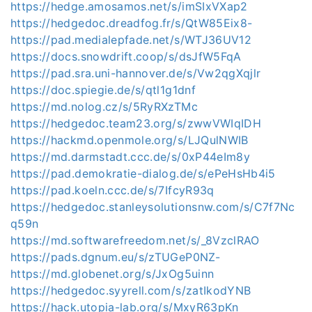
https://hedge.amosamos.net/s/imSIxVXap2
https://hedgedoc.dreadfog.fr/s/QtW85Eix8-
https://pad.medialepfade.net/s/WTJ36UV12
https://docs.snowdrift.coop/s/dsJfW5FqA
https://pad.sra.uni-hannover.de/s/Vw2qgXqjlr
https://doc.spiegie.de/s/qtl1g1dnf
https://md.nolog.cz/s/5RyRXzTMc
https://hedgedoc.team23.org/s/zwwVWIqIDH
https://hackmd.openmole.org/s/LJQulNWIB
https://md.darmstadt.ccc.de/s/0xP44eIm8y
https://pad.demokratie-dialog.de/s/ePeHsHb4i5
https://pad.koeln.ccc.de/s/7IfcyR93q
https://hedgedoc.stanleysolutionsnw.com/s/C7f7Nc
q59n
https://md.softwarefreedom.net/s/_8VzclRAO
https://pads.dgnum.eu/s/zTUGeP0NZ-
https://md.globenet.org/s/JxOg5uinn
https://hedgedoc.syyrell.com/s/zatIkodYNB
https://hack.utopia-lab.org/s/MxyR63pKn