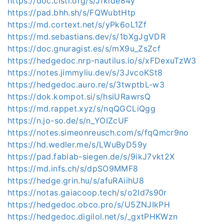
https://doc.cisti.org/s/Jfkide84y
https://pad.bhh.sh/s/FQWubtHtp
https://md.cortext.net/s/yPk6oL1Zf
https://md.sebastians.dev/s/1bXgJgVDR
https://doc.gnuragist.es/s/mX9u_ZsZcf
https://hedgedoc.nrp-nautilus.io/s/xFDexuTzW3
https://notes.jimmyliu.dev/s/3JvcoKSt8
https://hedgedoc.auro.re/s/3twptbL-w3
https://dok.kompot.si/s/hsiURawrsQ
https://md.rappet.xyz/s/nqQGCLiQgg
https://n.jo-so.de/s/n_YOIZcUF
https://notes.simeonreusch.com/s/fqQmcr9no
https://hd.wedler.me/s/LWuByD59y
https://pad.fablab-siegen.de/s/9ikJ7vkt2X
https://md.infs.ch/s/dpSO9MMF8
https://hedge.grin.hu/s/afuRAiihU8
https://notas.gaiacoop.tech/s/o2Id7s90r
https://hedgedoc.obco.pro/s/U5ZNJIkPH
https://hedgedoc.digilol.net/s/_gxtPHKWzn