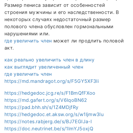
Размер пениса зависит от особенностей
строения мужчины и его наследственности. В
некоторых случаях недостаточный размер
полового члена обусловлен гормональными
нарушениями или.
где увеличить член
может ли продлить половой
акт.
как реально увеличить член в длину
как выглядит увеличенный член
где увеличить член
https://md.mandragot.org/s/F5GY5XF3Ii
https://hedgedoc.jcg.re/s/F1BmQfFXoo
https://md.gafert.org/s/V6IqoBN62
https://pad.bhh.sh/s/1Z4MDjfRy
https://hedgedoc.et.aksw.org/s/w1Ijmw3lu
https://notes.rabjerg.de/s/BJ7EGlJa-l
https://doc.neutrinet.be/s/1ImYJ5oxjQ