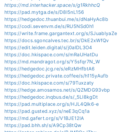
https://md.interhacker.space/s/g1RkhhcQ
https://pad.mytga.de/s/D8l5nL156
https://hedgedoc.thuanbui.me/s/dNaHyAc8b
https://codi.sevenvm.de/s/RU5NSd0h1
https://write.frame.gargantext.org/s/SJuablyaZe
https://docs.sgoncalves.tec.br/s/DkE2xWfQv
https://edit.leiden.digital/s/j0alDL3O4
https://doc.hkispace.com/s/mRaUHatDu
https://md.mandragot.org/s/Y5sfqr7N_W
https://hedgedoc.jcg.re/s/eRzMHfbtA6
https://hedgedoc.private.coffee/s/h115yAufb
https://doc.hkispace.com/s/79Tuxzaty
https://hedge.amosamos.net/s/QZMDG93vbp
https://hedgedoc.inqbus.de/s/_5Ll8kgDt
https://pad.multiplace.org/s/HJL4Qlk6-e
https://pad.gusted.xyz/s/neE3qCq1a
https://md.gafert.org/s/V1BJE12lA
https://pad.bhh.sh/s/A9Cp38tQw