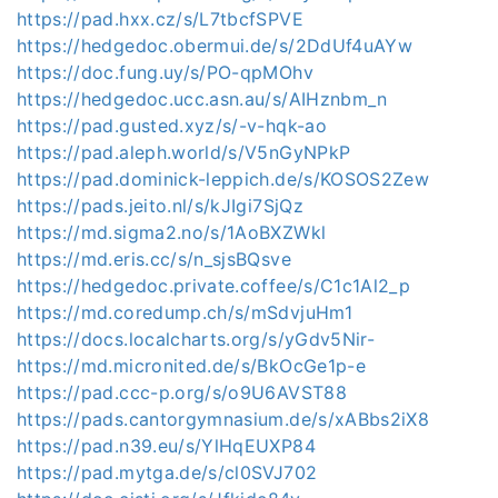
https://pad.hxx.cz/s/L7tbcfSPVE
https://hedgedoc.obermui.de/s/2DdUf4uAYw
https://doc.fung.uy/s/PO-qpMOhv
https://hedgedoc.ucc.asn.au/s/AIHznbm_n
https://pad.gusted.xyz/s/-v-hqk-ao
https://pad.aleph.world/s/V5nGyNPkP
https://pad.dominick-leppich.de/s/KOSOS2Zew
https://pads.jeito.nl/s/kJIgi7SjQz
https://md.sigma2.no/s/1AoBXZWkl
https://md.eris.cc/s/n_sjsBQsve
https://hedgedoc.private.coffee/s/C1c1Al2_p
https://md.coredump.ch/s/mSdvjuHm1
https://docs.localcharts.org/s/yGdv5Nir-
https://md.micronited.de/s/BkOcGe1p-e
https://pad.ccc-p.org/s/o9U6AVST88
https://pads.cantorgymnasium.de/s/xABbs2iX8
https://pad.n39.eu/s/YlHqEUXP84
https://pad.mytga.de/s/cl0SVJ702