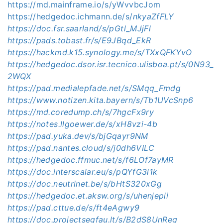
https://md.mainframe.io/s/yWvvbcJom
https://hedgedoc.ichmann.de/s/
nkyaZfFLY
https://doc.fsr.saarland/s/pGtl_MJjFl
https://pads.tobast.fr/s/E9JBqd_EkR
https://hackmd.k15.synology.me/s/TXxQFKYvO
https://hedgedoc.dsor.isr.tecnico.ulisboa.pt/s/0N93_
2WQX
https://pad.medialepfade.net/s/SMqq_Fmdg
https://www.notizen.kita.bayern/s/Tb1UVcSnp6
https://md.coredump.ch/s/7hgcFx9ry
https://notes.llgoewer.de/s/xH8vzi-4b
https://pad.yuka.dev/s/bjGqayr9NM
https://pad.nantes.cloud/s/j0dh6VILC
https://hedgedoc.ffmuc.net/s/f6LOf7ayMR
https://doc.interscalar.eu/s/pQYfG3l1k
https://doc.neutrinet.be/s/bHtS320xGg
https://hedgedoc.et.aksw.org/s/uhenjepii
https://pad.cttue.de/s/ft4eAgwy9
https://doc.projectsegfau.lt/s/B2dS8UnReg