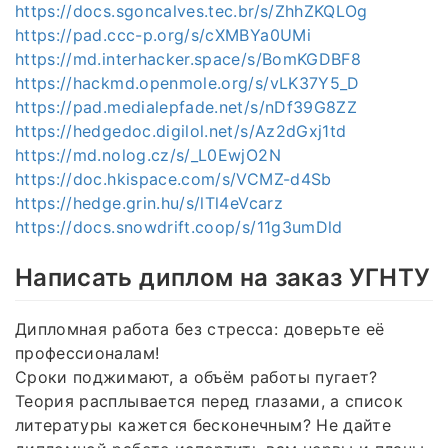
https://docs.sgoncalves.tec.br/s/ZhhZKQLOg
https://pad.ccc-p.org/s/cXMBYa0UMi
https://md.interhacker.space/s/BomKGDBF8
https://hackmd.openmole.org/s/vLK37Y5_D
https://pad.medialepfade.net/s/nDf39G8ZZ
https://hedgedoc.digilol.net/s/Az2dGxj1td
https://md.nolog.cz/s/_L0EwjO2N
https://doc.hkispace.com/s/VCMZ-d4Sb
https://hedge.grin.hu/s/lTl4eVcarz
https://docs.snowdrift.coop/s/11g3umDld
Написать диплом на заказ УГНТУ
Дипломная работа без стресса: доверьте её
профессионалам!
Сроки поджимают, а объём работы пугает?
Теория расплывается перед глазами, а список
литературы кажется бесконечным? Не дайте