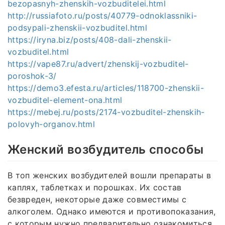
bezopasnyh-zhenskih-vozbuditelei.html
http://russiafoto.ru/posts/40779-odnoklassniki-
podsypali-zhenskii-vozbuditel.html
https://iryna.biz/posts/408-dali-zhenskii-
vozbuditel.html
https://vape87.ru/advert/zhenskij-vozbuditel-
poroshok-3/
https://demo3.efesta.ru/articles/118700-zhenskii-
vozbuditel-element-ona.html
https://mebej.ru/posts/2174-vozbuditel-zhenskih-
polovyh-organov.html
Женский возбудитель способы
В топ женских возбудителей вошли препараты в
каплях, таблетках и порошках. Их состав
безвреден, некоторые даже совместимы с
алкоголем. Однако имеются и противопоказания,
с которым нужно предварительно ознакомиться.