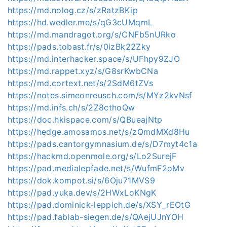
https://md.nolog.cz/s/zRatzBKip
https://hd.wedler.me/s/qG3cUMqmL
https://md.mandragot.org/s/CNFb5nURko
https://pads.tobast.fr/s/0izBk22Zky
https://md.interhacker.space/s/UFhpy9ZJO
https://md.rappet.xyz/s/G8srKwbCNa
https://md.cortext.net/s/2SdM6tZVs
https://notes.simeonreusch.com/s/MYz2kvNsf
https://md.infs.ch/s/2Z8cthoQw
https://doc.hkispace.com/s/QBueajNtp
https://hedge.amosamos.net/s/zQmdMXd8Hu
https://pads.cantorgymnasium.de/s/D7myt4c1a
https://hackmd.openmole.org/s/Lo2SurejF
https://pad.medialepfade.net/s/WufmF2oMv
https://dok.kompot.si/s/6Oju71MVS9
https://pad.yuka.dev/s/2HWxLoKNgK
https://pad.dominick-leppich.de/s/XSY_rEOtG
https://pad.fablab-siegen.de/s/QAejUJnYOH