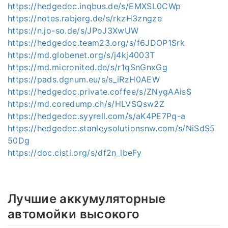
https://hedgedoc.inqbus.de/s/EMXSL0CWp
https://notes.rabjerg.de/s/rkzH3zngze
https://n.jo-so.de/s/JPoJ3XwUW
https://hedgedoc.team23.org/s/f6JDOP1Srk
https://md.globenet.org/s/j4kj4003T
https://md.micronited.de/s/r1qSnGnxGg
https://pads.dgnum.eu/s/s_iRzH0AEW
https://hedgedoc.private.coffee/s/ZNygAAisS
https://md.coredump.ch/s/HLVSQsw2Z
https://hedgedoc.syyrell.com/s/aK4PE7Pq-a
https://hedgedoc.stanleysolutionsnw.com/s/NiSdS5
50Dg
https://doc.cisti.org/s/df2n_lbeFy
Лучшие аккумуляторные
автомойки высокого