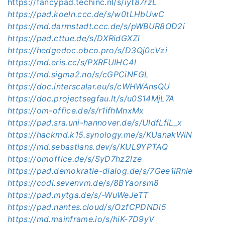
https://fancypad.techinc.nl/s/
iyt87rzL
https://pad.koeln.ccc.de/s/w0tLHbUwC
https://md.darmstadt.ccc.de/s/pWBUR8OD2i
https://pad.cttue.de/s/DXRidGXZl
https://hedgedoc.obco.pro/s/D3Qj0cVzi
https://md.eris.cc/s/PXRFUIHC4l
https://md.sigma2.no/s/cGPCiNFGL
https://doc.interscalar.eu/s/cWHWAnsQU
https://doc.projectsegfau.lt/s/u0S14MjL7A
https://om-office.de/s/r1ifhMnxMx
https://pad.sra.uni-hannover.de/s/UldfLfiL_x
https://hackmd.k15.synology.me/s/KUanakWiN
https://md.sebastians.dev/s/KUL9YPTAQ
https://omoffice.de/s/SyD7hz2lze
https://pad.demokratie-dialog.de/s/7Gee1iRnle
https://codi.sevenvm.de/s/8BYaorsm8
https://pad.mytga.de/s/-WuWeJeTT
https://pad.nantes.cloud/s/OzfCPDNDl5
https://md.mainframe.io/s/hiK-7D9yV