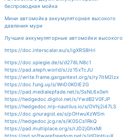
беспроводная мойка
Мини автомойка аккумуляторная высокого
давления мури
Лучшие аккумуляторные автомойки высокого
https://doc.interscalar.eu/s/igXRS8Hri
https://doc.spiegie.de/s/d278LN8c1
https://pad.aleph.world/s/Jz15xTcJU
https://write.frame.gargantext.org/s/ry7itM2lzx
https://doc.fung.uy/s/WnD0KOIE2G
https://pad.medialepfade.net/s/SsNL6x0eh
https://hedgedoc.digilol.net/s/YwdB2V0FJP
https://hedgedoc.nrp-nautilus.io/s/OVhj2i47LS
https://doc.gnuragist.es/s/pOHwuXzWSm
https://hedgedoc.jcg.re/s/iK0SCs1RkQ
https://pad.multiplace.org/s/rJD2jGhxMl
https://md.softwarefreedom.net/s/IdQIpHuuX