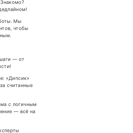
 Знакомо?
дедлайном!
боты. Мы
нтов, чтобы
вным.
шаги — от
ости!
ке: «Дипсик»
 за считанные
ома с логичным
чение — всё на
эксперты