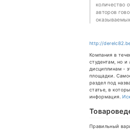
количество о
авторов гово
оказываемых
http://derelc82.b
Компания в тече
студентам, но и
дисциплинам - э
площадки. Самое
раздел под назв
статье, в котор
информация.
Ис
Товаровед
Правильный вари