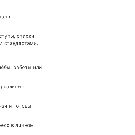
оцент
тупы, списки,
и стандартами.
чёбы, работы или
 реальные
язи и готовы
ресс в личном