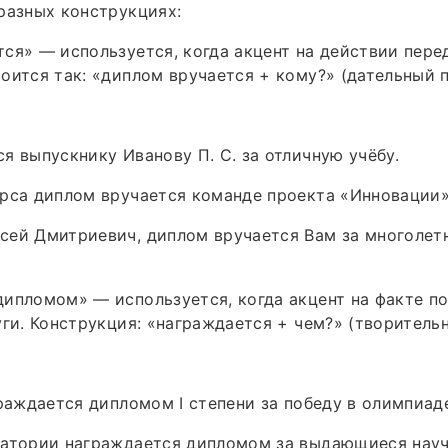
разных конструкциях:
ся» — используется, когда акцент на действии пере
оится так: «диплом вручается + кому?» (дательный 
я выпускнику Иванову П. С. за отличную учёбу.
рса диплом вручается команде проекта «Инновации»
ей Дмитриевич, диплом вручается Вам за многолетн
ипломом» — используется, когда акцент на факте п
уги. Конструкция: «награждается + чем?» (творитель
граждается дипломом I степени за победу в олимпиад
ратории награждается дипломом за выдающиеся нау