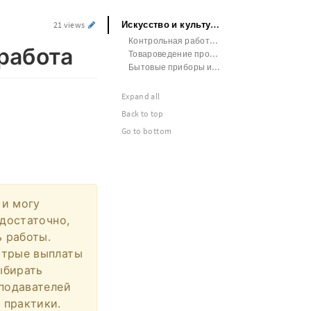
Искусство и культура Контрольная работа
21 views
Контрольная работа Социология СМИ
работа
Товароведение продовольственных товаров
Бытовые приборы и машины Практика
Expand all
Back to top
Go to bottom
 и могу
 достаточно,
ь работы.
стрые выплаты
ыбирать
еподавателей
 практики.