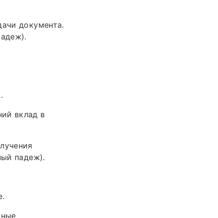
дачи документа.
падеж).
.
ий вклад в
олучения
ный падеж).
е.
чные