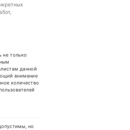
онкретных
абот,
 не только
зным
алистам данной
ающий внимание
мное количество
 пользователей
допустимы, но