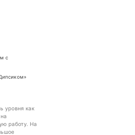
м с
«Дипсиком»
ь уровня как
 на
ую работу. На
льшое