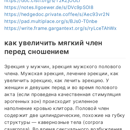
https://doc.cisti.org/s/T2KZjOULr
https://notes.llgoewer.de/s/DVc9pSOl8
https://hedgedoc.private.coffee/s/Aec93vr2N
https://pad.multiplace.org/s/BJs0-T0nbe
https://write.frame.gargantext.org/s/ryLceTAhWx
как увеличить мягкий член
перед сношением
Эрекция у мужчин, эрекция мужского полового
члена. Мужская эрекция, лечение эрекции, как
увеличить эрекцию, как лечить эрекцию. У
женщин и девушек перед и во время полового
акта (если проведена качественная стимуляция
эрогенных зон) происходит усиленное
наполнение кровью клитора. Половой член
содержит две цилиндрические, похожие на губку
структуры — кавернозные тела (corpora
cavernosa). Во время сексуального возбуждения