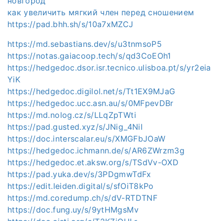
новгород
как увеличить мягкий член перед сношением
https://pad.bhh.sh/s/10a7xMZCJ
https://md.sebastians.dev/s/u3tnmsoP5
https://notas.gaiacoop.tech/s/qd3CoEOh1
https://hedgedoc.dsor.isr.tecnico.ulisboa.pt/s/yr2eia
YiK
https://hedgedoc.digilol.net/s/Tt1EX9MJaG
https://hedgedoc.ucc.asn.au/s/0MFpevDBr
https://md.nolog.cz/s/LLqZpTWti
https://pad.gusted.xyz/s/JNig_4NiI
https://doc.interscalar.eu/s/XMGFbJOaW
https://hedgedoc.ichmann.de/s/AR6ZWrzm3g
https://hedgedoc.et.aksw.org/s/TSdVv-OXD
https://pad.yuka.dev/s/3PDgmwTdFx
https://edit.leiden.digital/s/sfOiT8kPo
https://md.coredump.ch/s/dV-RTDTNF
https://doc.fung.uy/s/9ytHMgsMv